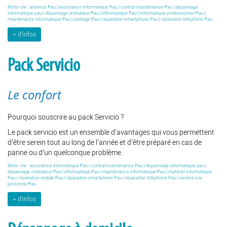
Mots-clé :
antivirus Pau
|
assistance informatique Pau
|
contrat maintenance Pau
|
depannage
informatique pau
|
dépannage ordinateur Pau
|
informatique Pau
|
informatique professionnel Pau
|
maintenance informatique Pau
|
piratage Pau
|
réparation smartphone Pau
|
réparation téléphone Pau
d'infos
Pack Servicio
Le confort
Pourquoi souscrire au pack Servicio ?
Le pack servicio est un ensemble d’avantages qui vous permettent
d’être serein tout au long de l’année et d’être préparé en cas de
panne ou d’un quelconque problème.
Mots-clé :
assistance informatique Pau
|
contrat maintenance Pau
|
depannage informatique pau
|
dépannage ordinateur Pau
|
informatique Pau
|
maintenance informatique Pau
|
matériel informatique
Pau
|
réparation mobile Pau
|
réparation smartphone Pau
|
réparation téléphone Pau
|
service a la
personne Pau
d'infos