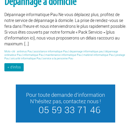
Dépannage à domicile
Dépannage informatique Pau Ne vous déplacez plus, profitez de
notre service de dépannage à domicile. La prise de rendez-vous se
fera dans l’heure et nous interviendrons le plus rapidement possible.
Si vous êtes couverts par notre formule « Pack Servicio » (plus
d’information ici), nous vous proposerons un délais raccourci au
maximum. […]
Mots-clé :
antivirus Pau
|
assistance informatique Pau
|
depannage informatique pau
|
dépannage
ordinateur Pau
|
informatique Pau
|
maintenance informatique Pau
|
matériel informatique Pau
|
piratage
Pau
|
sécurité informatique Pau
|
service a la personne Pau
d'infos
Pour toute demande d'information
N’hésitez pas, contactez nous !
05 59 33 71 46