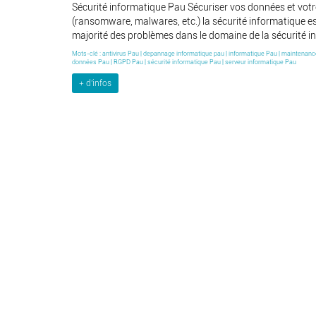
Sécurité informatique Pau Sécuriser vos données et votre
(ransomware, malwares, etc.) la sécurité informatique e
majorité des problèmes dans le domaine de la sécurité inf
Mots-clé :
antivirus Pau
|
depannage informatique pau
|
informatique Pau
|
maintenance
données Pau
|
RGPD Pau
|
sécurité informatique Pau
|
serveur informatique Pau
d'infos