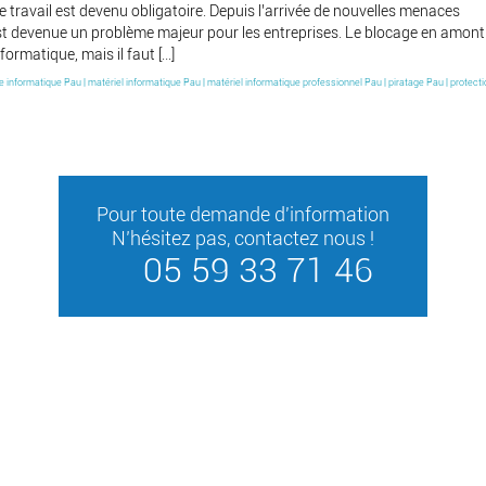
 travail est devenu obligatoire. Depuis l’arrivée de nouvelles menaces
st devenue un problème majeur pour les entreprises. Le blocage en amont 
ormatique, mais il faut […]
 informatique Pau
|
matériel informatique Pau
|
matériel informatique professionnel Pau
|
piratage Pau
|
protect
Pour toute demande d'information
N’hésitez pas, contactez nous !
05 59 33 71 46