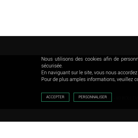
Nous utilisons des cookies afin de personna
sécurisée.
En naviguant sur le site, vous nous accordez 
Pour de plus amples informations, veuillez co
ACCEPTER
PERSONNALISER
GROUPE GEDONE
- 80 BOULE