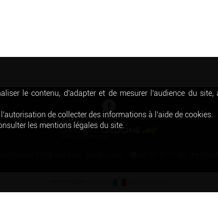
liser le contenu, d'adapter et de mesurer l'audience du site,
l'autorisation de collecter des informations à l'aide de cookies.
nsulter les mentions légales du site.
05 59 33 71 46
CONT
VARD CHARLES DE GAULLE - 64140 LONS
©
mentions légales
Gedone
Site crée en France